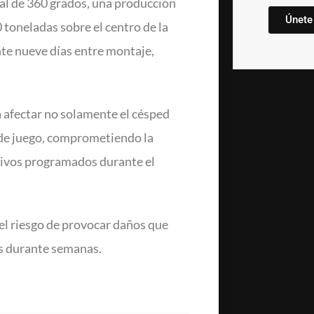
al de 360 grados, una producción
Únete
 toneladas sobre el centro de la
e nueve días entre montaje,
a afectar no solamente el césped
o de juego, comprometiendo la
tivos programados durante el
o el riesgo de provocar daños que
aís durante semanas.