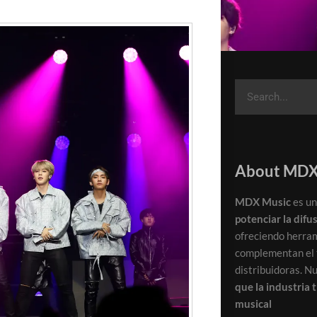
About MDX
MDX Music
es un
potenciar la difu
ofreciendo herra
complementan el t
distribuidoras. N
que la industria 
musical