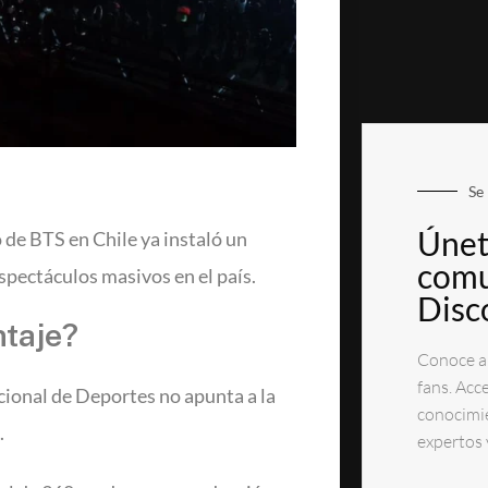
Se 
Únet
o de BTS en Chile ya instaló un
comu
pectáculos masivos en el país.
Disc
ntaje?
Conoce ar
fans. Acc
cional de Deportes no apunta a la
conocimie
.
expertos