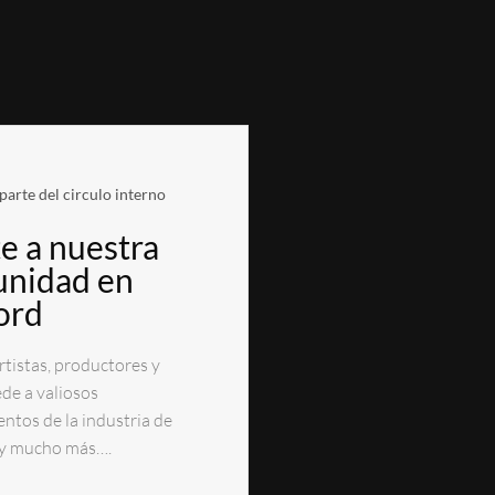
parte del circulo interno
e a nuestra
nidad en
ord
tistas, productores y
ede a valiosos
ntos de la industria de
 y mucho más….