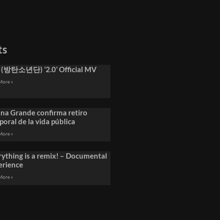
ts
 (방탄소년단) ‘2.0’ Official MV
More »
ana Grande confirma retiro
oral de la vida pública
More »
rything is a remix! – Documental
erience
More »