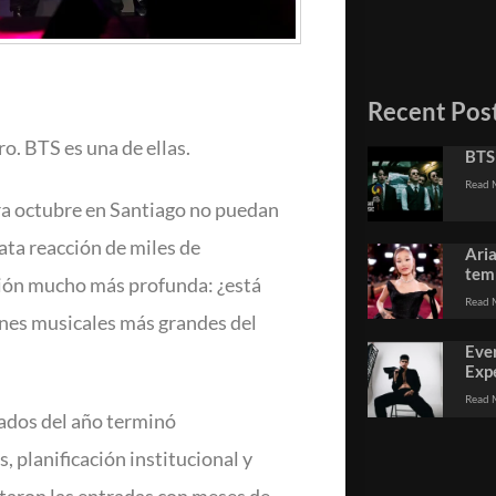
Recent Pos
o. BTS es una de ellas.
BTS
Read 
ra octubre en Santiago no puedan
ata reacción de miles de
Ari
temp
ión mucho más profunda: ¿está
Read 
ones musicales más grandes del
Eve
Exp
Read 
ados del año terminó
, planificación institucional y