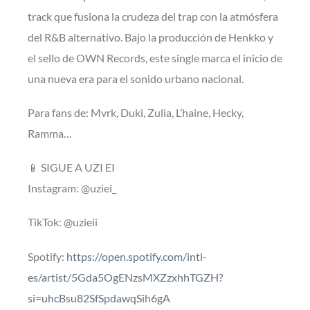
track que fusiona la crudeza del trap con la atmósfera
del R&B alternativo. Bajo la producción de Henkko y
el sello de OWN Records, este single marca el inicio de
una nueva era para el sonido urbano nacional.
Para fans de: Mvrk, Duki, Zulia, L’haine, Hecky,
Ramma…
📱 SIGUE A UZI EI
Instagram: @uziei_
TikTok: @uzieii
Spotify:
https://open.spotify.com/intl-
es/artist/5Gda5OgENzsMXZzxhhTGZH?
si=uhcBsu82SfSpdawqSih6gA