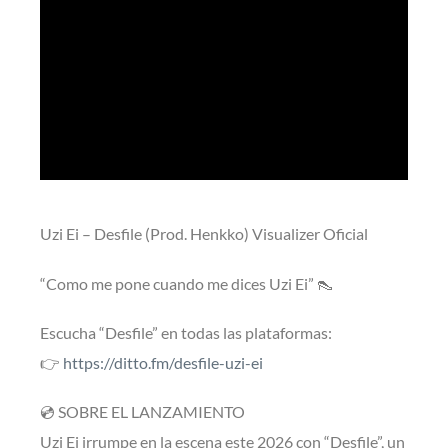
Uzi Ei – Desfile (Prod. Henkko) Visualizer Oficial
“Como me pone cuando me dices Uzi Ei” 👠
Escucha “Desfile” en todas las plataformas:
👉
https://ditto.fm/desfile-uzi-ei
💿 SOBRE EL LANZAMIENTO
Uzi Ei irrumpe en la escena este 2026 con “Desfile”, un