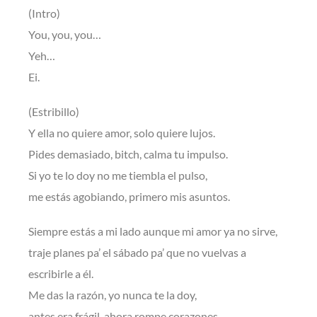
(Intro)
You, you, you…
Yeh…
Ei.
(Estribillo)
Y ella no quiere amor, solo quiere lujos.
Pides demasiado, bitch, calma tu impulso.
Si yo te lo doy no me tiembla el pulso,
me estás agobiando, primero mis asuntos.
Siempre estás a mi lado aunque mi amor ya no sirve,
traje planes pa’ el sábado pa’ que no vuelvas a
escribirle a él.
Me das la razón, yo nunca te la doy,
antes era frágil, ahora rompe corazones.