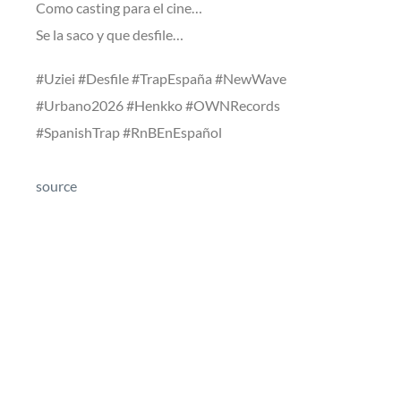
Como casting para el cine…
Se la saco y que desfile…
#Uziei #Desfile #TrapEspaña #NewWave
#Urbano2026 #Henkko #OWNRecords
#SpanishTrap #RnBEnEspañol
source