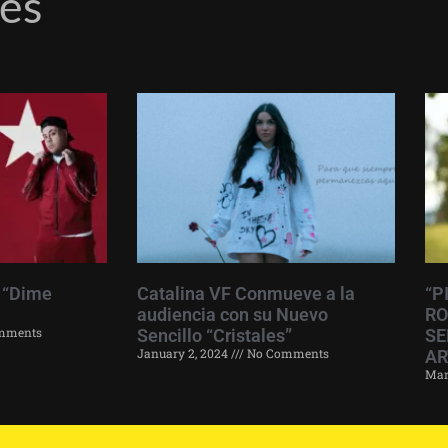
res
 “Dime
Catalina VF Conmueve a la
“P
audiencia con su Nuevo
RO
mments
Sencillo “Cristales”
SE
January 2, 2024
No Comments
AR
Mar