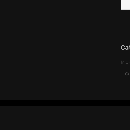
Ca
Inic
C