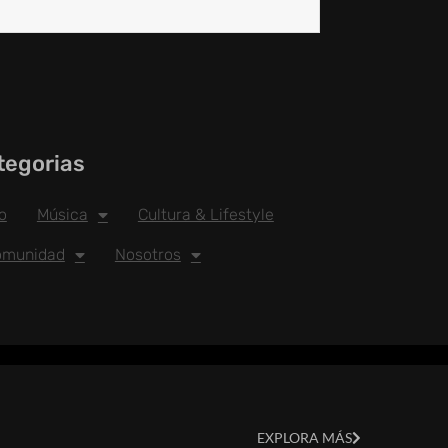
tegorias
io
Música
Cultura & Lifestyle
omunidad
Nosotros
EXPLORA MÁS