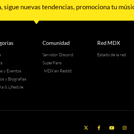
 sigue nuevas tendencias, promociona tu músic
gorías
Comunidad
Red MDX
a
Servidor Discord
Estado de la red
ts
SuperFans
as y Eventos
MDX en Reddit
los y Biografías
ra & Lifestyle