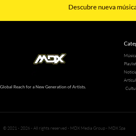
Descubre nueva música,
Cate
Músic
Playlis
Notici
Artícu
Global Reach for a New Generation of Artists.
Cultu
© 2021 - 2026 - All rights reserved - MDX Media Group - MDX Spa