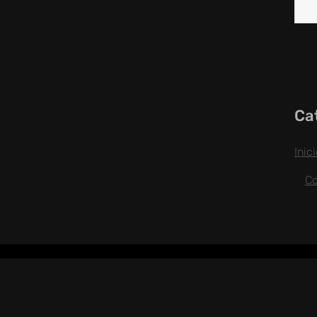
Ca
Inic
C