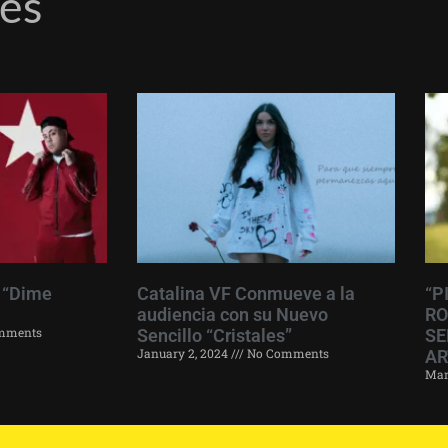
res
 “Dime
Catalina VF Conmueve a la
“P
audiencia con su Nuevo
RO
mments
Sencillo “Cristales”
SE
January 2, 2024
No Comments
AR
Mar