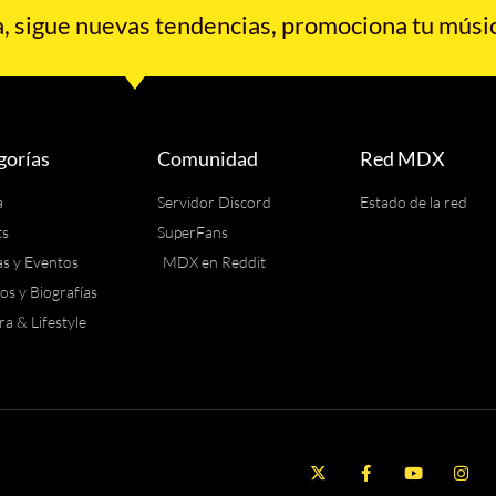
 sigue nuevas tendencias, promociona tu músic
gorías
Comunidad
Red MDX
a
Servidor Discord
Estado de la red
ts
SuperFans
as y Eventos
MDX en Reddit
los y Biografías
ra & Lifestyle