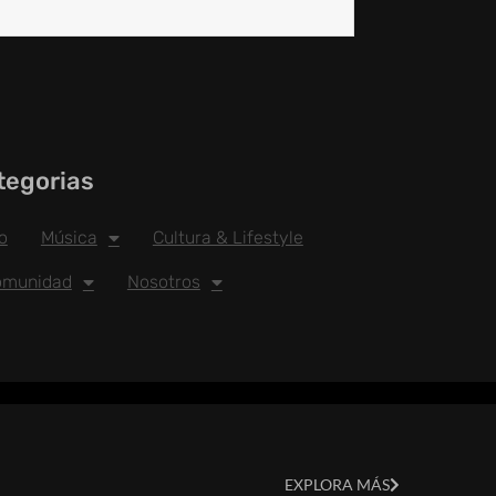
tegorias
io
Música
Cultura & Lifestyle
omunidad
Nosotros
EXPLORA MÁS