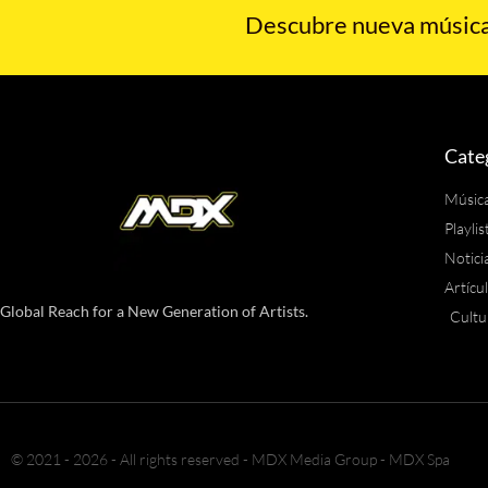
Descubre nueva música,
Cate
Músic
Playlis
Notici
Artícu
Global Reach for a New Generation of Artists.
Cultu
© 2021 - 2026 - All rights reserved - MDX Media Group - MDX Spa