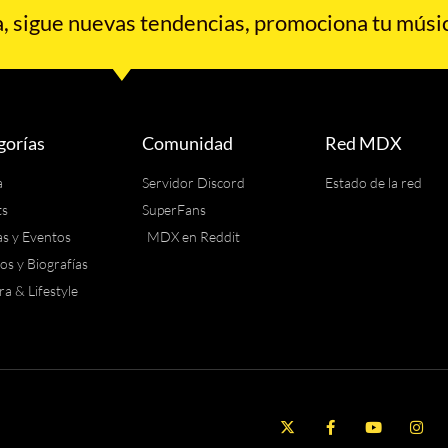
 sigue nuevas tendencias, promociona tu músic
gorías
Comunidad
Red MDX
a
Servidor Discord
Estado de la red
ts
SuperFans
as y Eventos
MDX en Reddit
los y Biografías
ra & Lifestyle