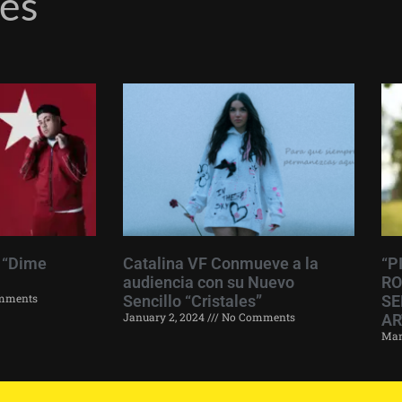
res
 “Dime
Catalina VF Conmueve a la
“P
audiencia con su Nuevo
RO
mments
Sencillo “Cristales”
SE
January 2, 2024
No Comments
AR
Mar