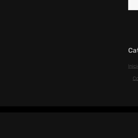
Ca
Inic
C