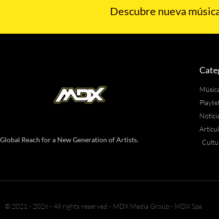
Descubre nueva música,
Cate
Músic
Playlis
Notici
Artícu
Global Reach for a New Generation of Artists.
Cultu
© 2021 - 2026 - All rights reserved - MDX Media Group - MDX Spa