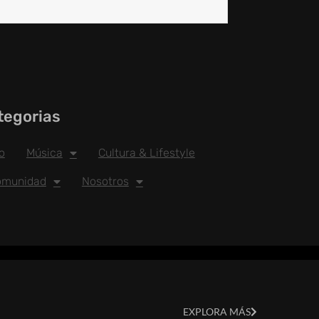
tegorias
io
Música
Cultura & Lifestyle
omunidad
Nosotros
EXPLORA MÁS