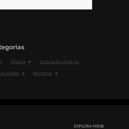
tegorias
io
Música
Cultura & Lifestyle
omunidad
Nosotros
EXPLORA MÁS