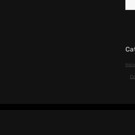
Ca
Inic
C