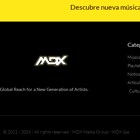
Descubre nueva música,
Cate
Músic
Playlis
Notici
Artícu
Global Reach for a New Generation of Artists.
Cultu
© 2021 - 2026 - All rights reserved - MDX Media Group - MDX Spa