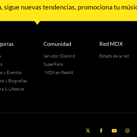
 sigue nuevas tendencias, promociona tu músic
gorías
Comunidad
Red MDX
a
Servidor Discord
Estado de la red
ts
SuperFans
as y Eventos
MDX en Reddit
los y Biografías
ra & Lifestyle