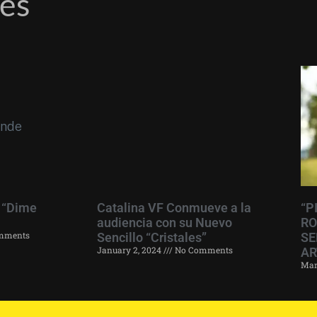
res
 “Dime
Catalina VF Conmueve a la
“P
audiencia con su Nuevo
RO
mments
Sencillo “Cristales”
SE
January 2, 2024
No Comments
AR
Mar