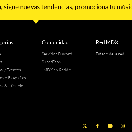
 sigue nuevas tendencias, promociona tu músic
gorías
Comunidad
Red MDX
a
Servidor Discord
Estado de la red
ts
SuperFans
as y Eventos
MDX en Reddit
los y Biografías
ra & Lifestyle