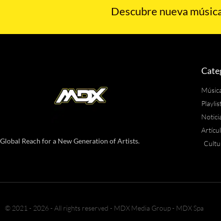
Descubre nueva música,
Cate
Músic
Playlis
Notici
Artícu
Global Reach for a New Generation of Artists.
Cultu
© 2021 - 2026 - All rights reserved - MDX Media Group - MDX Spa