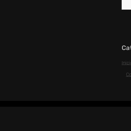
Ca
Inic
C