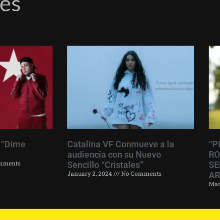
res
 “Dime
Catalina VF Conmueve a la
“P
audiencia con su Nuevo
RO
mments
Sencillo “Cristales”
SE
January 2, 2024
No Comments
AR
Mar