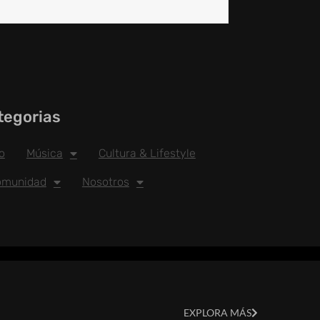
tegorias
io
Música
Cultura & Lifestyle
omunidad
Nosotros
EXPLORA MÁS