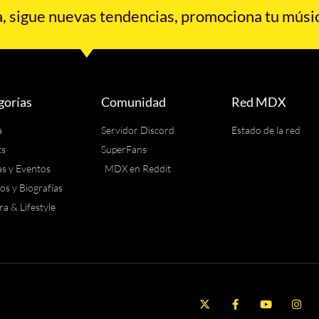
 sigue nuevas tendencias, promociona tu músic
gorías
Comunidad
Red MDX
a
Servidor Discord
Estado de la red
ts
SuperFans
as y Eventos
MDX en Reddit
los y Biografías
ra & Lifestyle