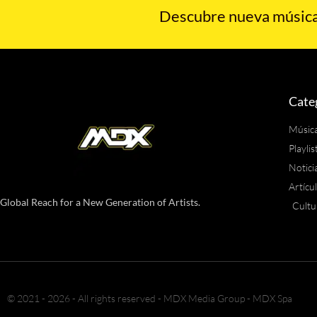
Descubre nueva música,
Cate
Músic
Playlis
Notici
Artícu
Global Reach for a New Generation of Artists.
Cultu
© 2021 - 2026 - All rights reserved - MDX Media Group - MDX Spa