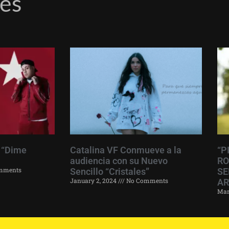
res
 “Dime
Catalina VF Conmueve a la
“P
audiencia con su Nuevo
RO
mments
Sencillo “Cristales”
SE
January 2, 2024
No Comments
AR
Mar