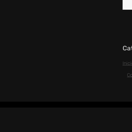
Ca
Inic
C