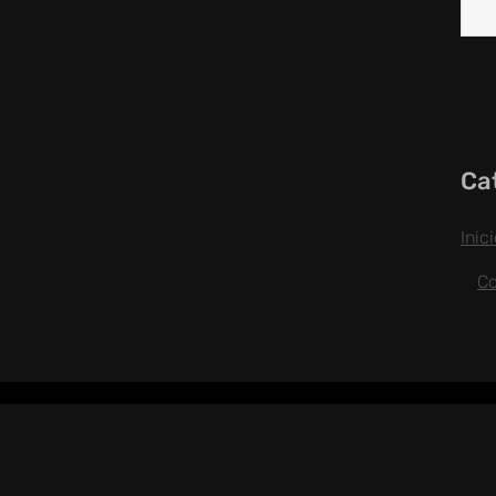
Ca
Inic
C