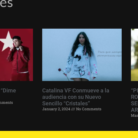
res
 “Dime
Catalina VF Conmueve a la
“P
audiencia con su Nuevo
RO
mments
Sencillo “Cristales”
SE
January 2, 2024
No Comments
AR
Mar