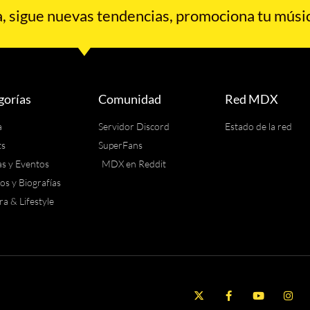
 sigue nuevas tendencias, promociona tu músic
gorías
Comunidad
Red MDX
a
Servidor Discord
Estado de la red
ts
SuperFans
as y Eventos
MDX en Reddit
los y Biografías
ra & Lifestyle