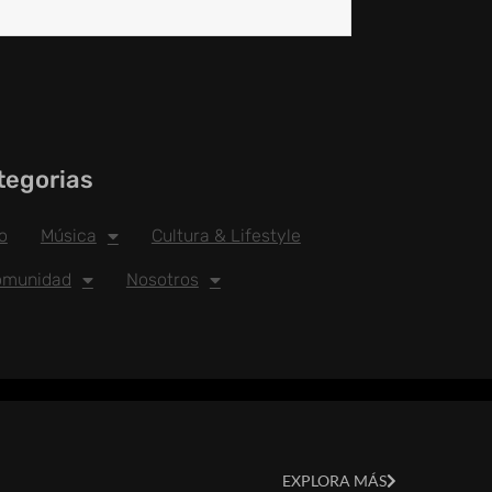
tegorias
io
Música
Cultura & Lifestyle
omunidad
Nosotros
EXPLORA MÁS