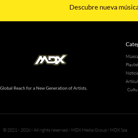
Descubre nueva música,
Cate
Músic
Playlis
Notici
Artícu
Global Reach for a New Generation of Artists.
Cultu
© 2021 - 2026 - All rights reserved - MDX Media Group - MDX Spa