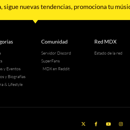
 sigue nuevas tendencias, promociona tu músic
gorías
Comunidad
Red MDX
a
Servidor Discord
Estado de la red
ts
SuperFans
as y Eventos
MDX en Reddit
los y Biografías
ra & Lifestyle