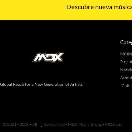
Descubre nueva música,
Cate
Músic
Playlis
Notici
Artícu
Global Reach for a New Generation of Artists.
Cultu
© 2021 - 2026 - All rights reserved - MDX Media Group - MDX Spa