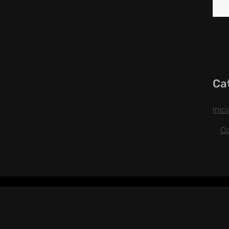
Ca
Inic
C