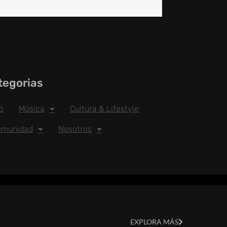
tegorias
io
Música
Cultura & Lifestyle
omunidad
Nosotros
EXPLORA MÁS