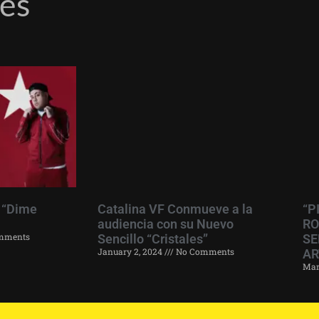
res
 “Dime
Catalina VF Conmueve a la
“P
audiencia con su Nuevo
RO
mments
Sencillo “Cristales”
SE
January 2, 2024
No Comments
AR
Mar