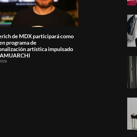
rich de MDX participará como
 en programa de
onalización artística impulsado
INAMUARCHI
2026