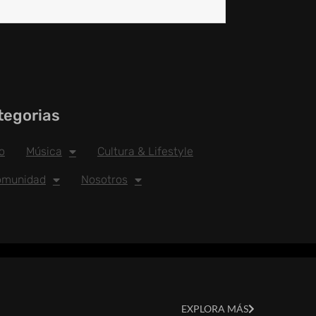
tegorias
io
Música
Cultura & Lifestyle
omunidad
Nosotros
EXPLORA MÁS