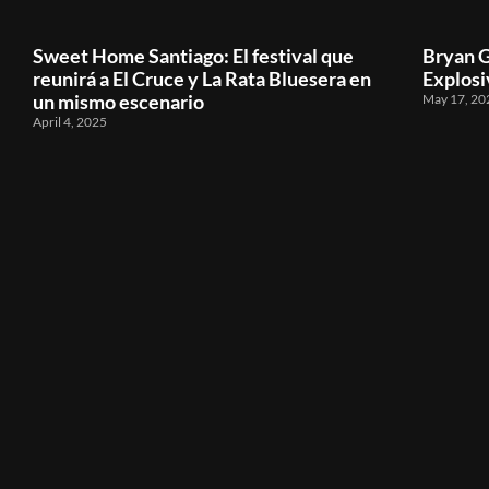
Sweet Home Santiago: El festival que
Bryan G
reunirá a El Cruce y La Rata Bluesera en
Explosi
un mismo escenario
May 17, 20
April 4, 2025