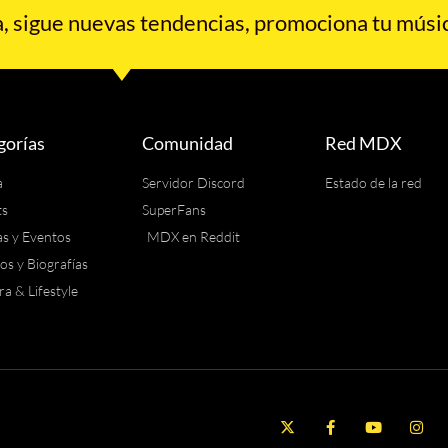
 sigue nuevas tendencias, promociona tu músic
gorías
Comunidad
Red MDX
a
Servidor Discord
Estado de la red
ts
SuperFans
as y Eventos
MDX en Reddit
los y Biografías
ra & Lifestyle