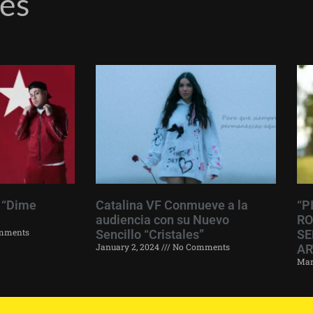
res
 “Dime
Catalina VF Conmueve a la
“P
audiencia con su Nuevo
RO
mments
Sencillo “Cristales”
SE
January 2, 2024
No Comments
AR
Mar