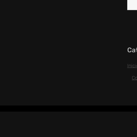
Ca
Inic
C