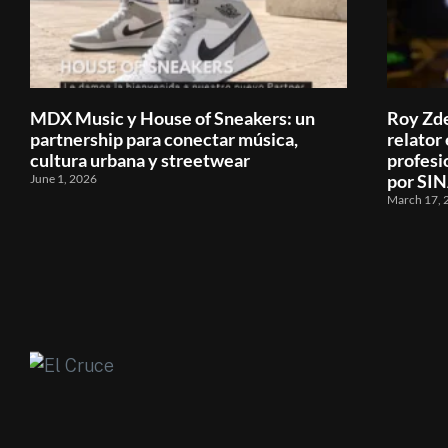
MDX Music y House of Sneakers: un
Roy Zde
partnership para conectar música,
relator
cultura urbana y streetwear
profesi
por S
June 1, 2026
March 17, 