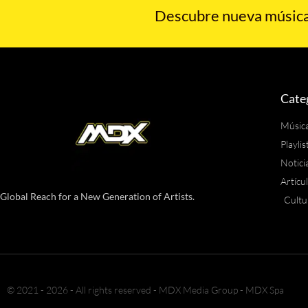
Descubre nueva música,
Cate
Músic
Playlis
Notici
Artícu
Global Reach for a New Generation of Artists.
Cultu
© 2021 - 2026 - All rights reserved - MDX Media Group - MDX Spa