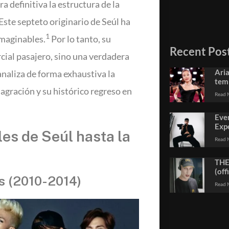
 definitiva la estructura de la
Este septeto originario de Seúl ha
1
imaginables.
Por lo tanto, su
Recent Pos
cial pasajero, sino una verdadera
Ari
analiza de forma exhaustiva la
temp
sagración y su histórico regreso en
Read 
Eve
Exp
les de Seúl hasta la
Read 
THE
(off
es (2010-2014)
Read 