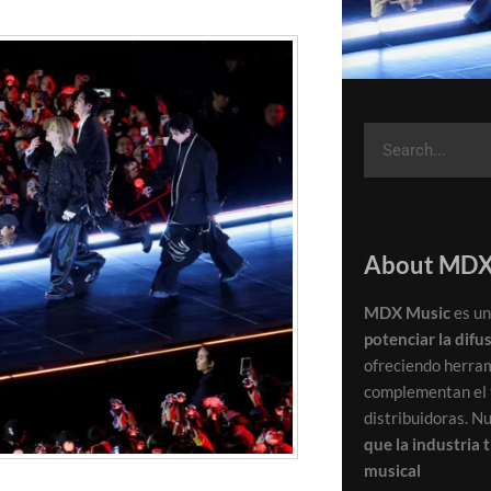
About MDX
MDX Music
es un
potenciar la difu
ofreciendo herra
complementan el t
distribuidoras. N
que la industria 
musical