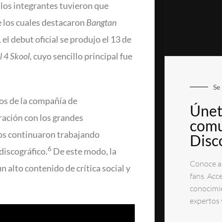
 los integrantes tuvieron que
e los cuales destacaron
Bangtan
l debut oficial se produjo el 13 de
l 4 Skool
, cuyo sencillo principal fue
Se 
os de la compañía de
Únet
ación con los grandes
comu
os continuaron trabajando
Disc
6
discográfico.
De este modo, la
Conoce ar
 alto contenido de crítica social y
fans. Acc
conocimie
expertos