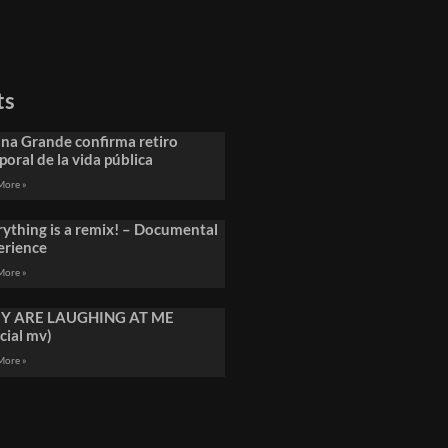
ts
ana Grande confirma retiro
oral de la vida pública
More »
rything is a remix! – Documental
erience
More »
Y ARE LAUGHING AT ME
icial mv)
More »