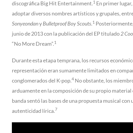
1
discográfica Big Hit Entertainment.
En primer lugar,
adoptar diversos nombres artísticos y grupales, entr
1
Sonyeondan
y
Bulletproof Boy Scouts
.
Posteriormente, e
junio de 2013 con la publicación del EP titulado
2 Coo
1
“No More Dream”.
Durante esta etapa temprana, los recursos económic
representación eran sumamente limitados en compar
4
conglomerados del K-pop.
No obstante, los miembr
arduamente en la composición de su propio material 
banda sentó las bases de una propuesta musical con un
7
autenticidad lírica.