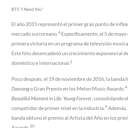
BTS “I Need You”
El año 2015 representó el primer gran punto de infle
4
mercado surcoreano.
Específicamente, el 5 de mayo 
primera victoria en un programa de televisión musical
Este hito desencadenó un crecimiento exponencial de
2
doméstico e internacional.
Poco después, el 19 de noviembre de 2016, la banda hi
4
Daesang
o Gran Premio en los Melon Music Awards.
Beautiful Moment in Life: Young Forever
, consolidando e
4
competidor de primer nivel en la industria.
Además, 
banda obtuvo el premio al Artista del Año en los pre
10
Awards.